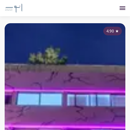
4.90
★